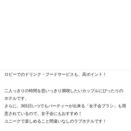
駐車場は2階にあり、フロントは広くて綺麗。
きちんと区切られた待合室も充実しています。
お部屋は清潔感があり、お風呂が広くてゴージャス。
アメニティや洗面・バスケア用品が充実しているのも嬉しいポイ
ントです。
ルームサービスが迅速で、季節感ある創作料理を提供してくれる
のも魅力。
ロビーでのドリンク・フードサービスも、高ポイント！
二人っきりの時間を思いっきり満喫したいカップルにぴったりの
ホテルです。
さらに、365日いつでもパーティーが出来る「女子会プラン」も用
意されているので、女子会にもおすすめ！
ユニークで楽しめること間違いなしのラブホテルです！