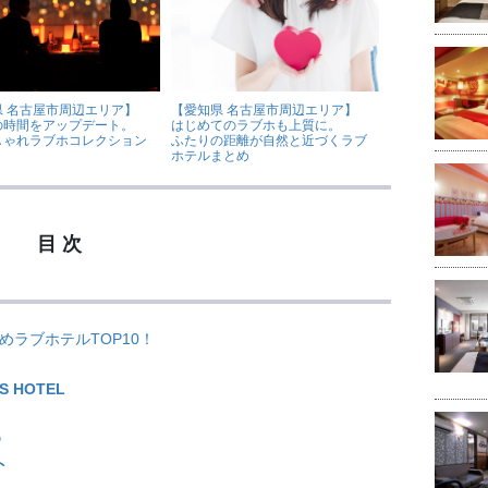
県 名古屋市周辺エリア】
【愛知県 名古屋市周辺エリア】
の時間をアップデート。
はじめてのラブホも上質に。
しゃれラブホコレクション
ふたりの距離が自然と近づくラブ
ホテルまとめ
目 次
ラブホテルTOP10！
S HOTEL
D
ト