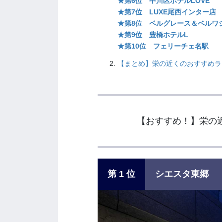
★第6位 中川区ホテルLOVE
★第7位 LUXE尾西インター店
★第8位 ベルグレース＆ベルワ
★第9位 豊橋ホテルL
★第10位 フェリーチェ名駅
【まとめ】栄の近くのおすすめラブ
【おすすめ！】
栄の
第 1 位
シエスタ東郷