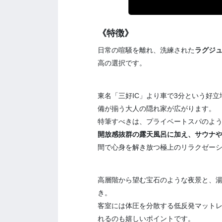
《特徴》
日常の喧騒を離れ、洗練された
ラグジ
高の選択です。
東名「三好IC」より車で3分という好
備が揃う大人の隠れ家が広がります。
特筆すべきは、プライベートスパのよ
開放感抜群の露天風呂に加え、サウナ
間で心身を解き放つ極上のリラクゼー
高層階から望む宝石のような夜景と、
き。
客室には体圧を分散する低反発マット
れるのも嬉しいポイントです。