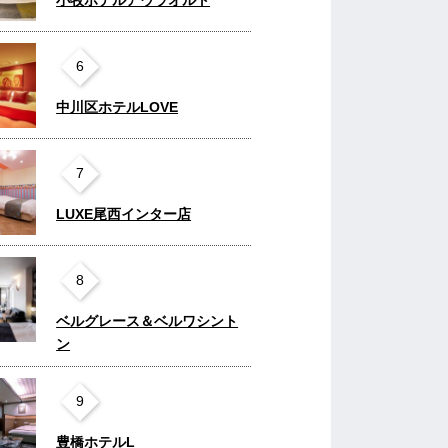
6
中川区ホテルLOVE
7
LUXE尾西インター店
8
ベルグレース＆ベルワシント
ン
9
豊橋ホテルL