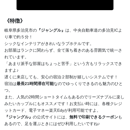
《特徴》
岐阜県多治見市の
『ジャングル』
は、中央自動車道の多治見ICよ
り車で約５分！
シックなインテリアがきれいなラブホテルです。
お部屋はランクに関わらず、全て落ち着きのある雰囲気で統一さ
れています。
「あまり派手な部屋はちょっと苦手」という方もリラックスでき
ますよ♪
遅くに来店しても、安心の宿泊２部制が嬉しいシステムです！
宿泊は
最長21時間滞在可能
なのでゆっくりできるのも魅力のひと
つ。
また、人気の2時間ショートタイムもあるのでリーズナブルに楽し
みたいカップルにもオススメです！お支払い時には、各種クレジ
ットカード、電子マネー楽天Edyが利用可能ですよ。
『ジャングル』
の公式サイトには、
無料で印刷できるクーポン
も
あるので、足を運ぶときにはぜひ利用したいですね♪