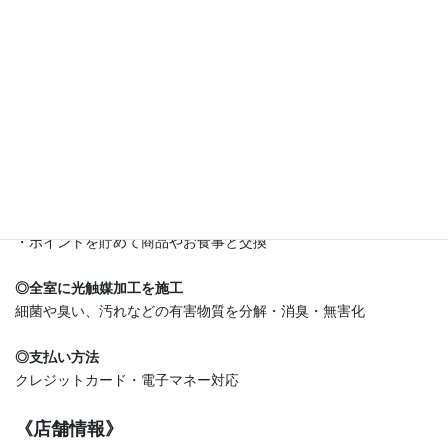
ランクに応じた割引やお誕生日登録で基本料金50%引きに加え、
ポイントが貰えます！
貯めたポイントでカタログから商品と交換したり、フードサービ
スメニューで食事ができるので、利用しない手はないですね♪
◎メンバーズ特典
・宿泊予約可能
・ランクごとにご利用料金から割引
・お誕生日登録でさらにお得に
・ポイントを貯めて商品やお食事と交換
◎全室に光触媒加工を施工
細菌や臭い、汚れなどの有害物質を分解・消臭・無害化
◎支払い方法
クレジットカード・電子マネー対応
《店舗情報》