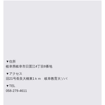
▼住所
岐阜県岐阜市日置江4丁目8番地
▼アクセス
旧21号長良大橋東1ｋｍ 岐阜教育大ソバ
▼TEL
058-279-4611