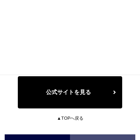
知立市西中町北吹戸50-1
▼アクセス
JR 「東刈谷駅」より車で約4分
▼TEL
0566-83-7711
公式サイトを見る
▲TOPへ戻る