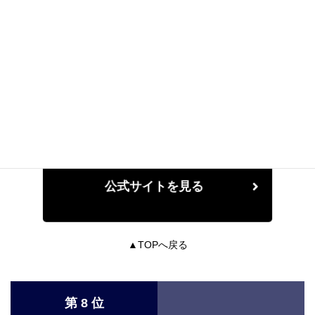
▼アクセス
JR 「東刈谷駅」より車で約4分
▼TEL
0566-83-7711
公式サイトを見る
▲TOPへ戻る
第 8 位