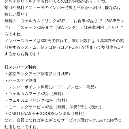
クや手作りドルチェも付いてるのはお得感がありますね。
割引や無料メニュー等のメンバー特典も当日から利用可能なのは
嬉しい限り！
無料の「ウェルカムドリンク×2杯」「お食事×2品まで（S/A/Bラン
ク）」「スイーツ×2品まで（S/Aランク）」は是非利用したいとこ
ろですね。
メンバーズカードは300円で作れて、来店回数により基本料金の割
引をするシステム。使えば使うほどPOINTが溜まって割引率もUP
するからお得です！
◎メンバーズ特典
・客室ランクアップ割引(2回目以降)
・バースディ割引
・メンバーポイント利用(フード・プレゼント商品)
・ウェルカムフード×2品（無料）
・ウェルカムドリンク×2杯（無料）
・モーニングサービス×2品（無料、深夜2時まで受付)
・OMOTENASHI★GOODSレンタル（無料）
など、会員になればさまざまなサービスが受けられるのでお得に
利用したいですね。