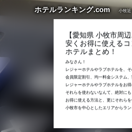
ホテルランキング.com
小牧近
【愛知県 小牧市周
安くお得に使えるコ
ホテルまとめ！
みなさん！
レジャーホテルやラブホテルを、そ
会員限定割引、均一料金システム、
レジャーホテルやラブホテルをお得
それらを使わないなんて、絶対にも
お得に使える方法と、更にそれらを
小牧市を中心としたエリアからラン