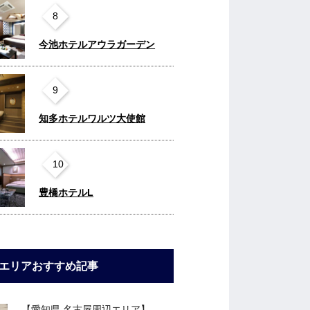
8
今池ホテルアウラガーデン
9
知多ホテルワルツ大使館
10
豊橋ホテルL
エリアおすすめ記事
【愛知県 名古屋周辺エリア】