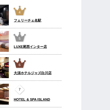
4
フェリーチェ名駅
5
LUXE尾西インター店
6
大須ホテルジャズ白川店
7
HOTEL & SPA ISLAND