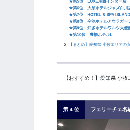
★第5位 LUXE尾西インター店
★第6位 大須ホテルジャズ白川
★第7位 HOTEL & SPA ISLAN
★第8位 今池ホテルアウラガー
★第9位 知多ホテルワルツ大使
★第10位 豊橋ホテルL
【まとめ】愛知県 小牧エリアの安
【おすすめ！】
愛知県 小牧
第 4 位
フェリーチェ名