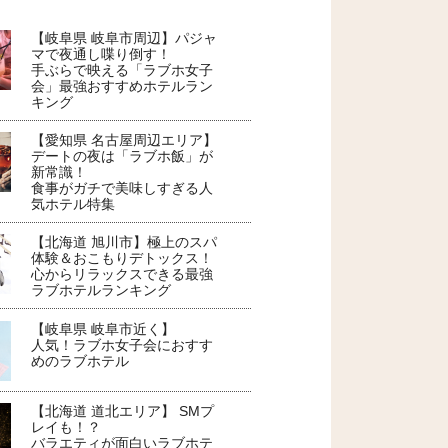
【岐阜県 岐阜市周辺】パジャ
マで夜通し喋り倒す！
手ぶらで映える「ラブホ女子
会」最強おすすめホテルラン
キング
【愛知県 名古屋周辺エリア】
デートの夜は「ラブホ飯」が
新常識！
食事がガチで美味しすぎる人
気ホテル特集
【北海道 旭川市】極上のスパ
体験＆おこもりデトックス！
心からリラックスできる最強
ラブホテルランキング
【岐阜県 岐阜市近く】
人気！ラブホ女子会におすす
めのラブホテル
【北海道 道北エリア】 SMプ
レイも！？
バラエティが面白いラブホテ