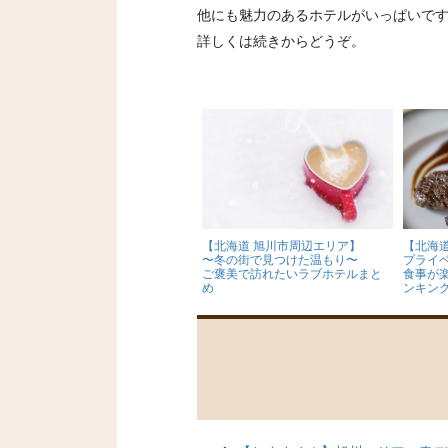
他にも魅力のあるホテルがいっぱいで
詳しくは続きからどうぞ。
【北海道 旭川市周辺エリア】
【北海
〜冬の街で見つけた温もり〜
プライ
ご褒美で訪れたいラブホテルまと
食事が
め
ンキン