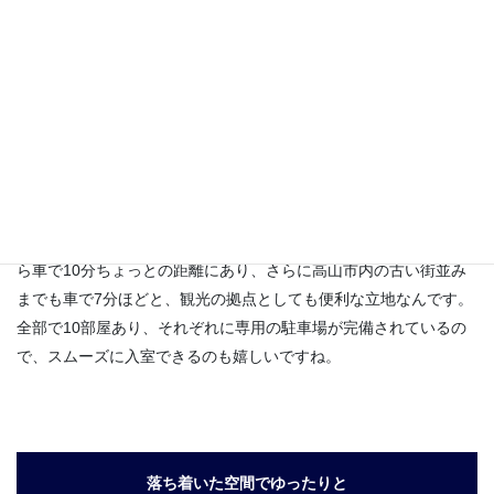
飛騨高山を満喫！ラブホテル選びも大切なポイント
飛騨高山エリアのラブホテル『ビエラリゾート』は、岐阜県高山
市にある、観光にもぴったりのホテルです。JR高山駅や高山ICか
ら車で10分ちょっとの距離にあり、さらに高山市内の古い街並み
までも車で7分ほどと、観光の拠点としても便利な立地なんです。
全部で10部屋あり、それぞれに専用の駐車場が完備されているの
で、スムーズに入室できるのも嬉しいですね。
落ち着いた空間でゆったりと