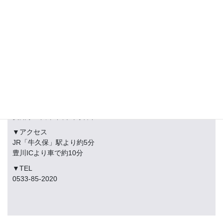
▼住所
愛知県豊川市下長山町岩下48
▼アクセス
JR「牛久保」駅より約5分
豊川ICより車で約10分
▼TEL
0533-85-2020