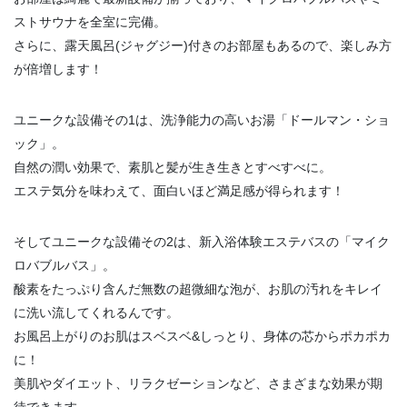
ストサウナを全室に完備。
さらに、露天風呂(ジャグジー)付きのお部屋もあるので、楽しみ方
が倍増します！
ユニークな設備その1は、洗浄能力の高いお湯「ドールマン・ショ
ック」。
自然の潤い効果で、素肌と髪が生き生きとすべすべに。
エステ気分を味わえて、面白いほど満足感が得られます！
そしてユニークな設備その2は、新入浴体験エステバスの「マイク
ロバブルバス」。
酸素をたっぷり含んだ無数の超微細な泡が、お肌の汚れをキレイ
に洗い流してくれるんです。
お風呂上がりのお肌はスベスベ&しっとり、身体の芯からポカポカ
に！
美肌やダイエット、リラクゼーションなど、さまざまな効果が期
待できます。